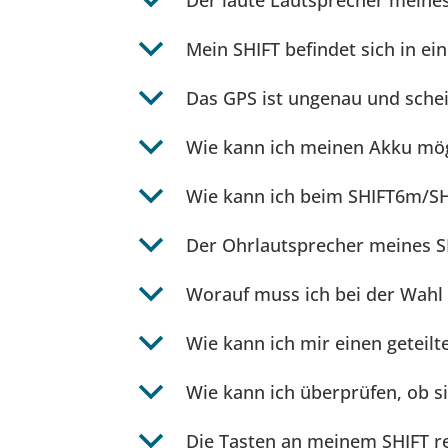
b
Der laute Lautsprecher meines 
b
Mein SHIFT befindet sich in e
b
Das GPS ist ungenau und schein
b
Wie kann ich meinen Akku mö
b
Wie kann ich beim SHIFT6m/SH
b
Der Ohrlautsprecher meines SH
b
Worauf muss ich bei der Wahl
b
Wie kann ich mir einen geteilt
b
Wie kann ich überprüfen, ob si
b
Die Tasten an meinem SHIFT r