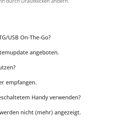
 ihn durch Draufklicken ändern.
OTG/USB On-The-Go?
ystemupdate angeboten.
utzen?
er empfangen.
geschaltetem Handy verwenden?
werden nicht (mehr) angezeigt.