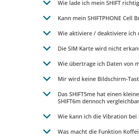
b
Wie lade ich mein SHIFT richt
b
Kann mein SHIFTPHONE Cell B
b
Wie aktiviere / deaktiviere i
b
Die SIM Karte wird nicht erkan
b
Wie übertrage ich Daten von
b
Mir wird keine Bildschirm-Tas
b
Das SHIFT5me hat einen kleine
SHIFT6m dennoch vergleichba
b
Wie kann ich die Vibration bei
b
Was macht die Funktion Koffe