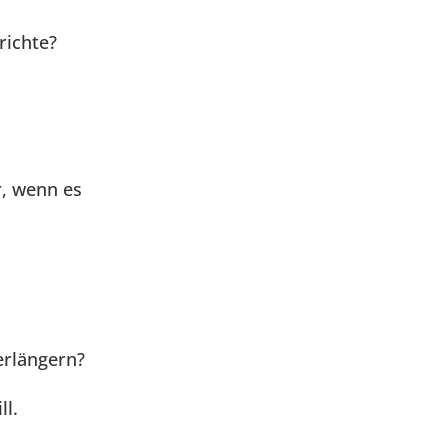
richte?
r, wenn es
erlängern?
ll.