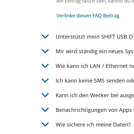
ein Eintrag falsch sein, kannst du
Verlinke diesen FAQ-Beitrag
b
Unterstützt mein SHIFT USB 
b
Mir wird ständig ein neues S
b
Wie kann ich LAN / Ethernet n
b
Ich kann keine SMS senden od
b
Kann ich den Wecker bei aus
b
Benachrichtigungen von Apps 
b
Wie sichere ich meine Daten?