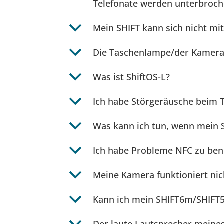
Telefonate werden unterbroche
b
Mein SHIFT kann sich nicht mi
b
Die Taschenlampe/der Kamerabl
b
Was ist ShiftOS-L?
b
Ich habe Störgeräusche beim T
b
Was kann ich tun, wenn mein SH
b
Ich habe Probleme NFC zu ben
b
Meine Kamera funktioniert nic
b
Kann ich mein SHIFT6m/SHIFT5