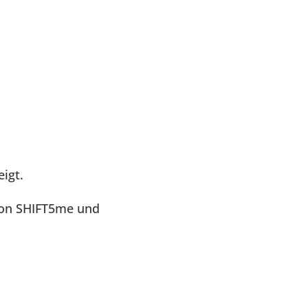
igt.
 von SHIFT5me und