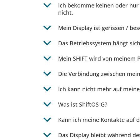
b
Ich bekomme keinen oder nur 
nicht.
b
Mein Display ist gerissen / bes
b
Das Betriebssystem hängt sich 
b
Mein SHIFT wird von meinem PC
b
Die Verbindung zwischen mein
b
Ich kann nicht mehr auf mein
b
Was ist ShiftOS-G?
b
Kann ich meine Kontakte auf d
b
Das Display bleibt während des