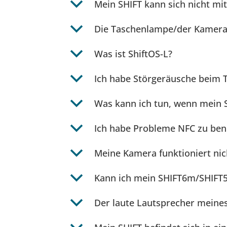
b
Mein SHIFT kann sich nicht mi
b
Die Taschenlampe/der Kamerabl
b
Was ist ShiftOS-L?
b
Ich habe Störgeräusche beim T
b
Was kann ich tun, wenn mein SH
b
Ich habe Probleme NFC zu ben
b
Meine Kamera funktioniert nic
b
Kann ich mein SHIFT6m/SHIFT5
b
Der laute Lautsprecher meines 