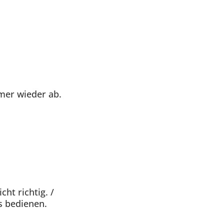
mer wieder ab.
ht richtig. /
s bedienen.