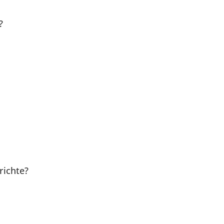
?
richte?