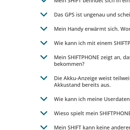
b
Mein SHIFT befindet sich in e
b
Das GPS ist ungenau und schein
b
Mein Handy erwärmt sich. Wor
b
Wie kann ich mit einem SHIFT
b
Mein SHIFTPHONE zeigt an, dass
bekommen?
b
Die Akku-Anzeige weist teilwe
Akkustand bereits aus.
b
Wie kann ich meine Userdaten
b
Wieso spielt mein SHIFTPHON
b
Mein SHIFT kann keine anderen