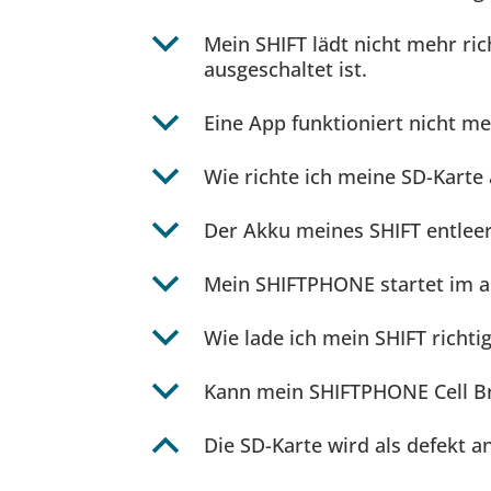
b
Mein SHIFT lädt nicht mehr rich
ausgeschaltet ist.
b
Eine App funktioniert nicht me
b
Wie richte ich meine SD-Karte
b
Der Akku meines SHIFT entleert
b
Mein SHIFTPHONE startet im ab
b
Wie lade ich mein SHIFT richt
b
Kann mein SHIFTPHONE Cell B
B
Die SD-Karte wird als defekt