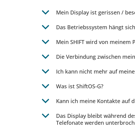
b
Mein Display ist gerissen / bes
b
Das Betriebssystem hängt sich 
b
Mein SHIFT wird von meinem PC
b
Die Verbindung zwischen mein
b
Ich kann nicht mehr auf mein
b
Was ist ShiftOS-G?
b
Kann ich meine Kontakte auf d
b
Das Display bleibt während des
Telefonate werden unterbroche