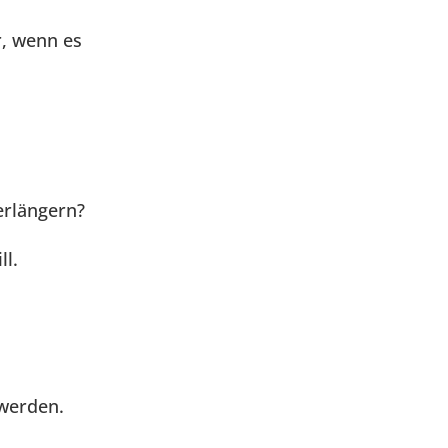
r, wenn es
erlängern?
ll.
 werden.