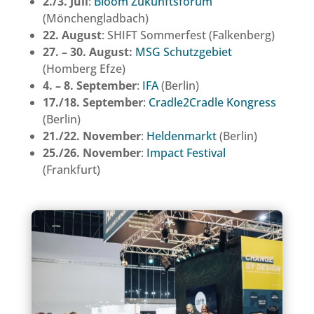
2./3. Juli
:
Bloom Zukunftsforum
(Mönchengladbach)
22. August
: SHIFT Sommerfest (Falkenberg)
27. – 30. August:
MSG Schutzgebiet
(Homberg Efze)
4. – 8. September
:
IFA
(Berlin)
17./18. September
:
Cradle2Cradle Kongress
(Berlin)
21./22. November
:
Heldenmarkt
(Berlin)
25./26. November
:
Impact Festival
(Frankfurt)