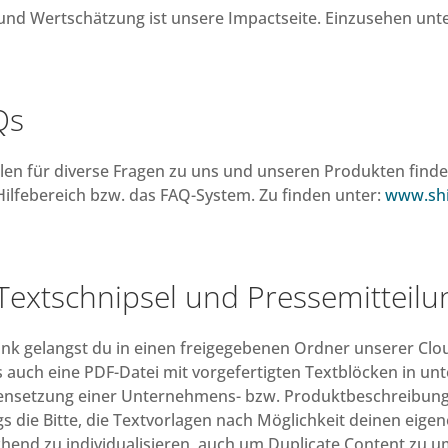
und Wertschätzung ist unsere Impactseite. Einzusehen unte
Qs
llen für diverse Fragen zu uns und unseren Produkten find
ilfebereich bzw. das FAQ-System. Zu finden unter:
www.shi
 Textschnipsel und Pressemitteil
k gelangst du in einen freigegebenen Ordner unserer Clou
ls auch eine PDF-Datei mit vorgefertigten Textblöcken in un
ensetzung einer Unternehmens- bzw. Produktbeschreibung
gs die Bitte, die Textvorlagen nach Möglichkeit deinen eige
hend zu individualisieren, auch um Duplicate Content zu u