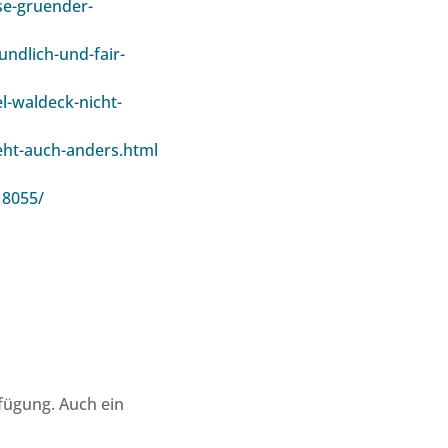
se-gruender-
undlich-und-fair-
l-waldeck-nicht-
eht-auch-anders.html
18055/
fügung. Auch ein