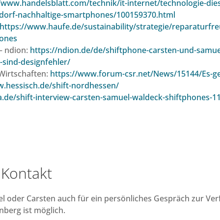
/www.handelsblatt.com/technik/it-internet/technologie-die
-dorf-nachhaltige-smartphones/100159370.html
https://www.haufe.de/sustainability/strategie/reparaturfre
hones
– ndion:
https://ndion.de/de/shiftphone-carsten-und-samue
-sind-designfehler/
Wirtschaften:
https://www.forum-csr.net/News/15144/Es-g
w.hessisch.de/shift-nordhessen/
ia.de/shift-interview-carsten-samuel-waldeck-shiftphones-1
 Kontakt
l oder Carsten auch für ein persönliches Gespräch zur Ver
nberg ist möglich.