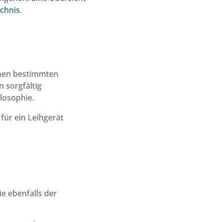
chnis
.
inen bestimmten
 sorgfältig
losophie.
für ein Leihgerät
ie ebenfalls der