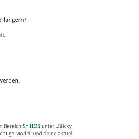
erlängern?
ll.
 werden.
im Bereich
ShiftOS
unter „Sticky
ichtige Modell und deine aktuell