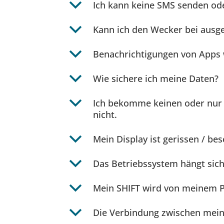
b
Ich kann keine SMS senden od
b
Kann ich den Wecker bei aus
b
Benachrichtigungen von Apps 
b
Wie sichere ich meine Daten?
b
Ich bekomme keinen oder nur 
nicht.
b
Mein Display ist gerissen / bes
b
Das Betriebssystem hängt sich 
b
Mein SHIFT wird von meinem PC
b
Die Verbindung zwischen mein