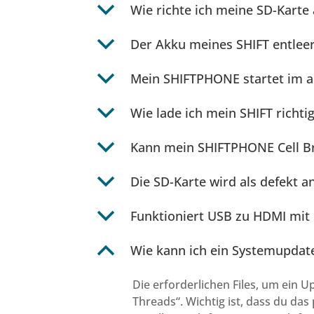
b
Wie richte ich meine SD-Karte
b
Der Akku meines SHIFT entleert
b
Mein SHIFTPHONE startet im ab
b
Wie lade ich mein SHIFT richt
b
Kann mein SHIFTPHONE Cell B
b
Die SD-Karte wird als defekt
b
Funktioniert USB zu HDMI mit
B
Wie kann ich ein Systemupdate
Die erforderlichen Files, um ein U
Threads“. Wichtig ist, dass du da