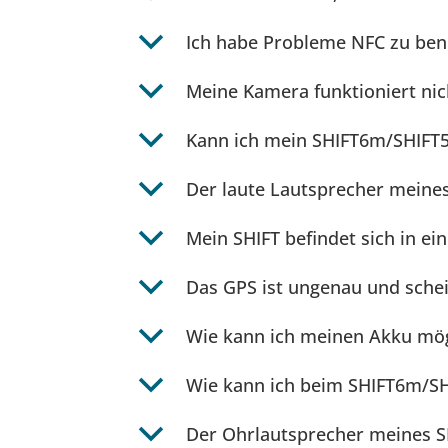
b
Ich habe Probleme NFC zu ben
b
Meine Kamera funktioniert nic
b
Kann ich mein SHIFT6m/SHIFT5
b
Der laute Lautsprecher meines 
b
Mein SHIFT befindet sich in e
b
Das GPS ist ungenau und schein
b
Wie kann ich meinen Akku mö
b
Wie kann ich beim SHIFT6m/SH
b
Der Ohrlautsprecher meines SH