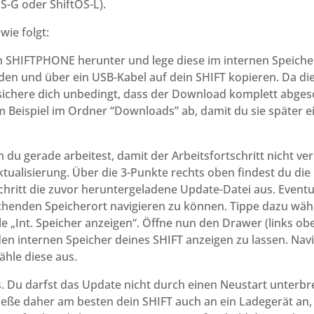
OS-G oder ShiftOS-L).
wie folgt:
n SHIFTPHONE herunter und lege diese im internen Speicher
den und über ein USB-Kabel auf dein SHIFT kopieren. Da die 
ichere dich unbedingt, dass der Download komplett abgesch
m Beispiel im Ordner “Downloads” ab, damit du sie später e
du gerade arbeitest, damit der Arbeitsfortschritt nicht ver
ualisierung. Über die 3-Punkte rechts oben findest du die O
chritt die zuvor heruntergeladene Update-Datei aus. Eventu
henden Speicherort navigieren zu können. Tippe dazu wäh
e „Int. Speicher anzeigen“. Öffne nun den Drawer (links obe
en internen Speicher deines SHIFT anzeigen zu lassen. Navi
ähle diese aus.
. Du darfst das Update nicht durch einen Neustart unterbr
ieße daher am besten dein SHIFT auch an ein Ladegerät an,