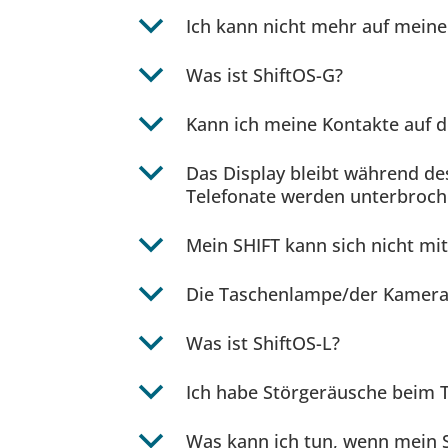
b
Ich kann nicht mehr auf mein
b
Was ist ShiftOS-G?
b
Kann ich meine Kontakte auf d
b
Das Display bleibt während des
Telefonate werden unterbroche
b
Mein SHIFT kann sich nicht mi
b
Die Taschenlampe/der Kamerabl
b
Was ist ShiftOS-L?
b
Ich habe Störgeräusche beim T
b
Was kann ich tun, wenn mein SH