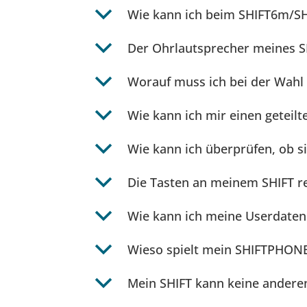
b
Wie kann ich beim SHIFT6m/SH
b
Der Ohrlautsprecher meines SH
b
Worauf muss ich bei der Wahl
b
Wie kann ich mir einen geteilt
b
Wie kann ich überprüfen, ob si
b
Die Tasten an meinem SHIFT r
b
Wie kann ich meine Userdaten
b
Wieso spielt mein SHIFTPHON
b
Mein SHIFT kann keine anderen