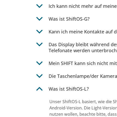
b
Ich kann nicht mehr auf mein
b
Was ist ShiftOS-G?
b
Kann ich meine Kontakte auf d
b
Das Display bleibt während des
Telefonate werden unterbroche
b
Mein SHIFT kann sich nicht mi
b
Die Taschenlampe/der Kamerabl
B
Was ist ShiftOS-L?
Unser ShiftOS-L basiert, wie die S
Android-Version. Die Light-Versio
nutzen wollen, beachte bitte, das