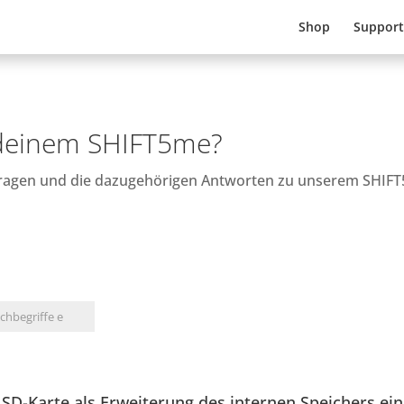
Shop
Support
 deinem SHIFT5me?
 Fragen und die dazugehörigen Antworten zu unserem SHIF
SD-Karte als Erweiterung des internen Speichers ein