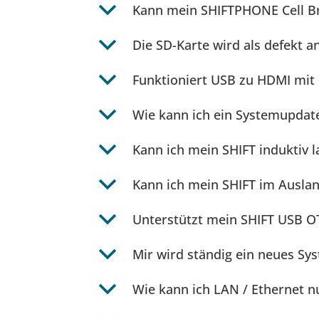
b
Kann mein SHIFTPHONE Cell B
b
Die SD-Karte wird als defekt
b
Funktioniert USB zu HDMI mit
b
Wie kann ich ein Systemupdate
b
Kann ich mein SHIFT induktiv l
b
Kann ich mein SHIFT im Ausla
b
Unterstützt mein SHIFT USB 
b
Mir wird ständig ein neues S
b
Wie kann ich LAN / Ethernet n