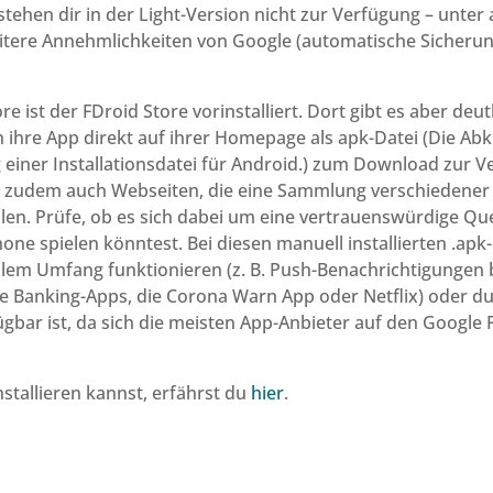
tehen dir in der Light-Version nicht zur Verfügung – unte
itere Annehmlichkeiten von Google (automatische Sicherun
re ist der FDroid Store vorinstalliert. Dort gibt es aber deu
n ihre App direkt auf ihrer Homepage als apk-Datei (Die Ab
g einer Installationsdatei für Android.) zum Download zur 
bt zudem auch Webseiten, die eine Sammlung verschiedener 
en. Prüfe, ob es sich dabei um eine vertrauenswürdige Quel
ne spielen könntest. Bei diesen manuell installierten .apk-
llem Umfang funktionieren (z. B. Push-Benachrichtigungen 
ige Banking-Apps, die Corona Warn App oder Netflix) oder 
ügbar ist, da sich die meisten App-Anbieter auf den Google
nstallieren kannst, erfährst du
hier
.