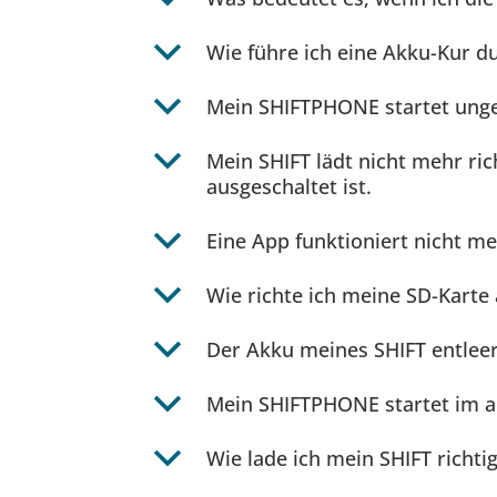
b
Wie führe ich eine Akku-Kur d
b
Mein SHIFTPHONE startet unge
b
Mein SHIFT lädt nicht mehr rich
ausgeschaltet ist.
b
Eine App funktioniert nicht me
b
Wie richte ich meine SD-Karte
b
Der Akku meines SHIFT entleert
b
Mein SHIFTPHONE startet im ab
b
Wie lade ich mein SHIFT richt