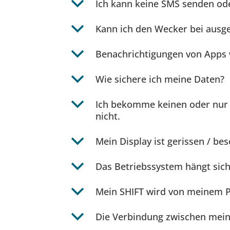
b
Ich kann keine SMS senden od
b
Kann ich den Wecker bei aus
b
Benachrichtigungen von Apps 
b
Wie sichere ich meine Daten?
b
Ich bekomme keinen oder nur 
nicht.
b
Mein Display ist gerissen / bes
b
Das Betriebssystem hängt sich 
b
Mein SHIFT wird von meinem PC
b
Die Verbindung zwischen mein