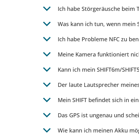
b
Ich habe Störgeräusche beim T
b
Was kann ich tun, wenn mein SH
b
Ich habe Probleme NFC zu ben
b
Meine Kamera funktioniert nic
b
Kann ich mein SHIFT6m/SHIFT5
b
Der laute Lautsprecher meines 
b
Mein SHIFT befindet sich in e
b
Das GPS ist ungenau und schein
b
Wie kann ich meinen Akku mö