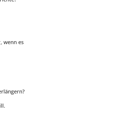
r, wenn es
erlängern?
ll.