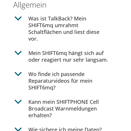
Allgemein
b
Was ist TalkBack? Mein
SHIFT6mq umrahmt
Schaltflächen und liest diese
vor.
b
Mein SHIFT6mq hängt sich auf
oder reagiert nur sehr langsam.
b
Wo finde ich passende
Reparaturvideos für mein
SHIFT6mq?
b
Kann mein SHIFTPHONE Cell
Broadcast Warnmeldungen
erhalten?
b
Wie sichere ich meine Daten?