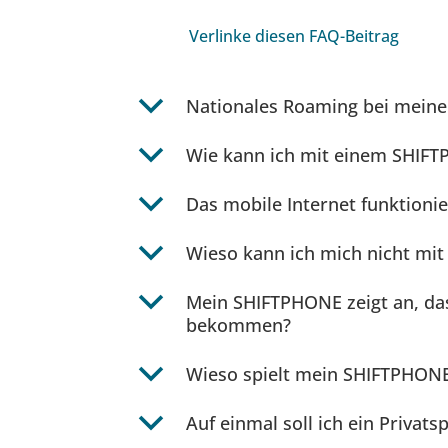
Verlinke diesen FAQ-Beitrag
b
Nationales Roaming bei mein
b
Wie kann ich mit einem SHIFT
b
Das mobile Internet funktionie
b
Wieso kann ich mich nicht m
b
Mein SHIFTPHONE zeigt an, dass
bekommen?
b
Wieso spielt mein SHIFTPHON
b
Auf einmal soll ich ein Priv