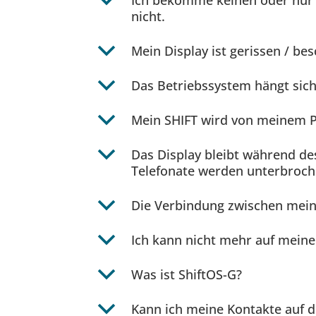
b
Ich bekomme keinen oder nur 
nicht.
b
Mein Display ist gerissen / bes
b
Das Betriebssystem hängt sich 
b
Mein SHIFT wird von meinem PC
b
Das Display bleibt während des
Telefonate werden unterbroche
b
Die Verbindung zwischen mein
b
Ich kann nicht mehr auf mein
b
Was ist ShiftOS-G?
b
Kann ich meine Kontakte auf d