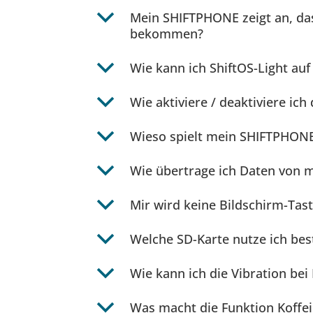
b
Mein SHIFTPHONE zeigt an, dass
bekommen?
b
Wie kann ich ShiftOS-Light au
b
Wie aktiviere / deaktiviere i
b
Wieso spielt mein SHIFTPHON
b
Wie übertrage ich Daten von
b
Mir wird keine Bildschirm-Tas
b
Welche SD-Karte nutze ich be
b
Wie kann ich die Vibration bei
b
Was macht die Funktion Koffe