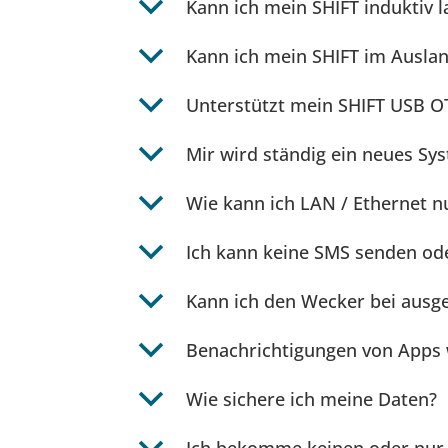
b
Kann ich mein SHIFT induktiv l
b
Kann ich mein SHIFT im Ausla
b
Unterstützt mein SHIFT USB 
b
Mir wird ständig ein neues S
b
Wie kann ich LAN / Ethernet n
b
Ich kann keine SMS senden od
b
Kann ich den Wecker bei aus
b
Benachrichtigungen von Apps 
b
Wie sichere ich meine Daten?