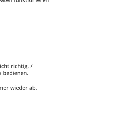
aten funktionieren
ht richtig. /
s bedienen.
mer wieder ab.