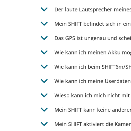
b
Der laute Lautsprecher meines 
b
Mein SHIFT befindet sich in e
b
Das GPS ist ungenau und schein
b
Wie kann ich meinen Akku mö
b
Wie kann ich beim SHIFT6m/SH
b
Wie kann ich meine Userdaten
b
Wieso kann ich mich nicht m
b
Mein SHIFT kann keine anderen
b
Mein SHIFT aktiviert die Kame