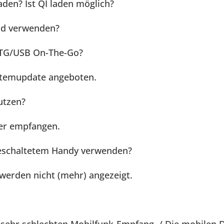
aden? Ist QI laden möglich?
nd verwenden?
OTG/USB On-The-Go?
ystemupdate angeboten.
utzen?
er empfangen.
geschaltetem Handy verwenden?
werden nicht (mehr) angezeigt.