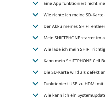
b
Eine App funktioniert nicht me
b
Wie richte ich meine SD-Karte
b
Der Akku meines SHIFT entleert
b
Mein SHIFTPHONE startet im ab
b
Wie lade ich mein SHIFT richt
b
Kann mein SHIFTPHONE Cell B
b
Die SD-Karte wird als defekt
b
Funktioniert USB zu HDMI mit
b
Wie kann ich ein Systemupdate