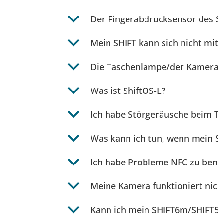
b
Der Fingerabdrucksensor des S
b
Mein SHIFT kann sich nicht mi
b
Die Taschenlampe/der Kamerabl
b
Was ist ShiftOS-L?
b
Ich habe Störgeräusche beim T
b
Was kann ich tun, wenn mein SH
b
Ich habe Probleme NFC zu ben
b
Meine Kamera funktioniert nic
b
Kann ich mein SHIFT6m/SHIFT5