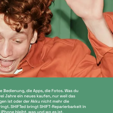
ie Bedienung, die Apps, die Fotos. Was du
zwei Jahre ein neues kaufen, nur weil das
en ist oder der Akku nicht mehr die
ngt. SHIFTed bringt SHIFT-Reparierbarkeit in
 iPhone bleibt, was und wo es ist.