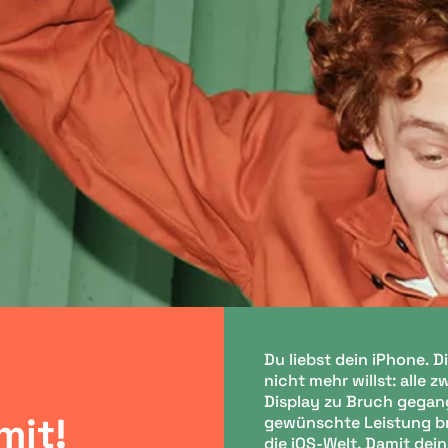
Du liebst dein iPhone. D
nicht mehr willst: alle 
Display zu Bruch gegang
mit!
gewünschte Leistung bri
die iOS-Welt. Damit dein