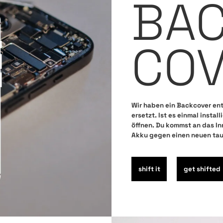
BA
CO
Wir haben ein Backcover ent
ersetzt. Ist es einmal instal
öffnen. Du kommst an das I
Akku gegen einen neuen ta
shift it
get shifted