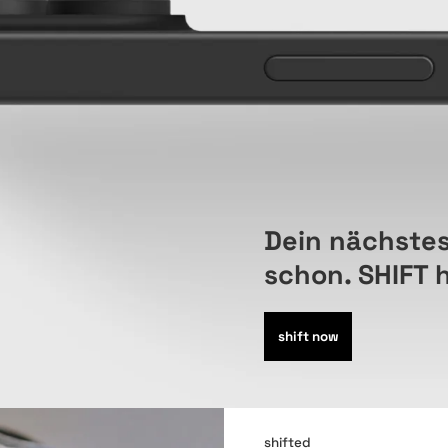
Dein nächstes
schon. SHIFT 
shift now
shifted