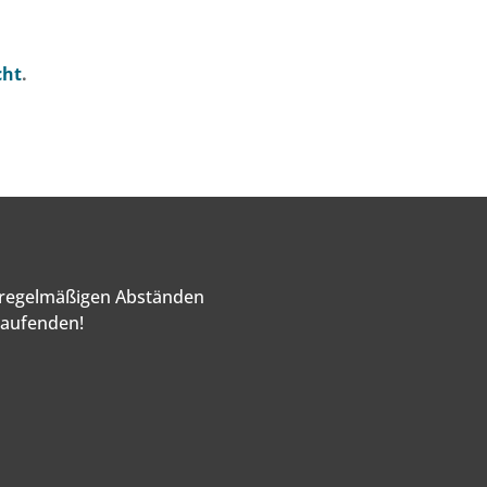
cht
.
n regelmäßigen Abständen
Laufenden!